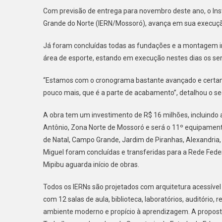
CON
Com previsão de entrega para novembro deste ano, o Inst
DO
Grande do Norte (IERN/Mossoró), avança em sua execuçã
IER
SEG
Já foram concluídas todas as fundações e a montagem int
EM
área de esporte, estando em execução nestes dias os serv
RIT
ACE
“Estamos com o cronograma bastante avançado e cert
E
pouco mais, que é a parte de acabamento”, detalhou o sec
CHE
A
A obra tem um investimento de R$ 16 milhões, incluindo 
45%
Antônio, Zona Norte de Mossoró e será o 11º equipament
DE
SUA
de Natal, Campo Grande, Jardim de Piranhas, Alexandria,
EXE
Miguel foram concluídas e transferidas para a Rede Federa
Mipibu aguarda início de obras.
Todos os IERNs são projetados com arquitetura acessível
com 12 salas de aula, biblioteca, laboratórios, auditório,
ambiente moderno e propício à aprendizagem. A propos