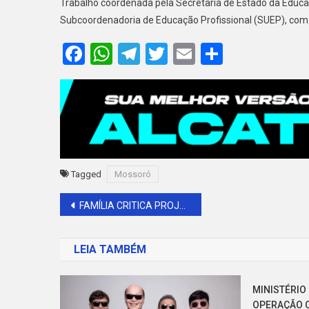
Trabalho coordenada pela Secretaria de Estado da Educaç
Subcoordenadoria de Educação Profissional (SUEP), com a p
Facebook
WhatsApp
Telegram
Twitter
Email
Share
Tagged
Mossoró
Navegação
FAMÍLIA CRITICA PROJETO QUE RETIRA HOMENAGEM A JOSÉ VITALINO REINALDO EM BARAÚNA
de
LEIA TAMBÉM
Post
MINISTÉRIO
OPERAÇÃO 