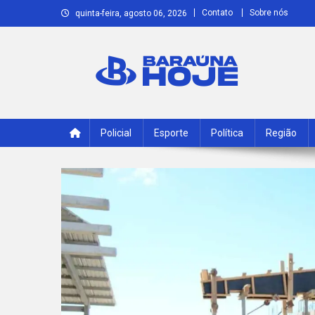
Skip
Contato
Sobre nós
quinta-feira, agosto 06, 2026
to
content
Baraúna Hoje
Notícias de Baraúna e região!
Policial
Esporte
Política
Região