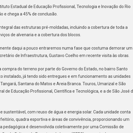
STRUÇÃO
ituto Estadual de Educação Profissional, Tecnologia e Inovação do Rio
o e chega a 45% de conclusão.
N/MOSSORÓ
UE
egral das estruturas pré-moldadas, incluindo a cobertura de toda a
iços de alvenaria e a cobertura dos blocos.
MO
LERADO
amente daqui a pouco entraremos numa fase que costuma demorar um
retário de Infraestrutura, Gustavo Coelho em recente visita às obras.
GA
a compra do terreno por parte do Governo do Estado, no bairro Santo
o instalado, já tendo sido entregues e em funcionamento as unidades
 Tangará, Santana do Matos e Areia Branca. Touros, Umarizal e São
CUÇÃO
l de Educação Profissional, Científica e Tecnológica, e a de São José 
 e sustentável, com reuso de água e energia solar. Cada unidade conta
 refeitório, quadra esportiva e áreas de convivência, proporcionando um
ta pedagógica é desenvolvida coletivamente por uma Comissão de