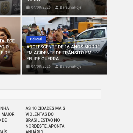
04/08/2026
BaraúnaHoje
E HOMICÍDIO
Po
ODADA FORTALECE GRUPO NO POTENGI
Policial
TALECE
RESIDENTE DA CÂMARA E DE
AD
POIO
ADOLESCENTE DE 16 ANOS MORRE
E DE
EM ACIDENTE DE TRÂNSITO EM
SÃO TOMÉ
TR
FELIPE GUERRA
naHoje
0
04/08/2026
BaraúnaHoje
ANHA
AS 10 CIDADES MAIS
 MAIOR
VIOLENTAS DO
 DE
BRASIL ESTÃO NO
NORDESTE, APONTA
PAÍS
ANUÁRIO