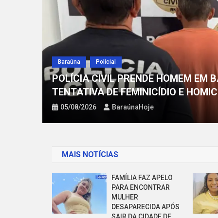
Baraúna
Policial
POLÍCI
Policial
POR
PRF APREENDE DOIS CAMINHÕ
CIGARROS CONTRABANDEADOS 
04/08/2026
BaraúnaHoje
MAIS NOTÍCIAS
FAMÍLIA FAZ APELO
PARA ENCONTRAR
MULHER
DESAPARECIDA APÓS
SAIR DA CIDADE DE