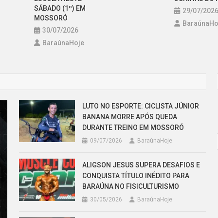
SÁBADO (1º) EM
29/07/202
MOSSORÓ
BaraúnaHo
30/07/2026
BaraúnaHoje
LUTO NO ESPORTE: CICLISTA JÚNIOR
BANANA MORRE APÓS QUEDA
DURANTE TREINO EM MOSSORÓ
09/07/2026
BaraúnaHoje
ALIGSON JESUS SUPERA DESAFIOS E
CONQUISTA TÍTULO INÉDITO PARA
BARAÚNA NO FISICULTURISMO
30/05/2026
BaraúnaHoje