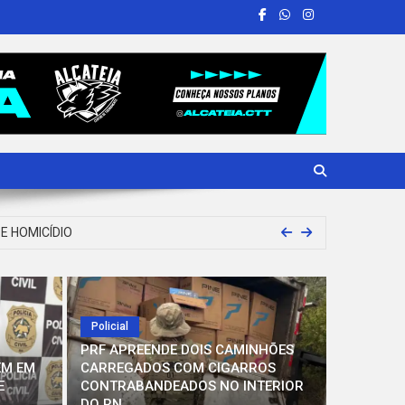
E HOMICÍDIO
R DA CIDADE DE BARAÚNA
INTERIOR DO RN
Policial
PRF APREENDE DOIS CAMINHÕES
A CÂMARA E DE VEREADORA DE SÃO TOMÉ
EM EM
CARREGADOS COM CIGARROS
E
CONTRABANDEADOS NO INTERIOR
DO RN