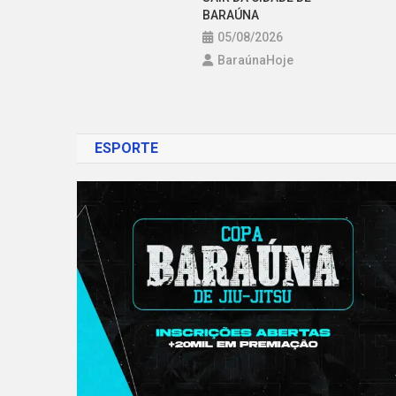
BARAÚNA
05/08/2026
BaraúnaHoje
ESPORTE