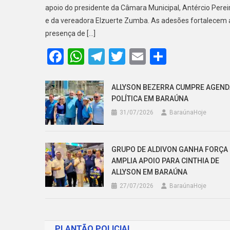
apoio do presidente da Câmara Municipal, Antércio Pereir
e da vereadora Elzuerte Zumba. As adesões fortalecem 
presença de […]
Facebook
WhatsApp
Telegram
Twitter
Email
Share
ALLYSON BEZERRA CUMPRE AGEND
POLÍTICA EM BARAÚNA
31/07/2026
BaraúnaHoje
GRUPO DE ALDIVON GANHA FORÇA 
AMPLIA APOIO PARA CINTHIA DE
ALLYSON EM BARAÚNA
27/07/2026
BaraúnaHoje
PLANTÃO POLICIAL