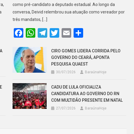
a,
como pré-candidato a deputado estadual. Ao longo da
a
conversa, Deivid relembrou sua atuação como vereador por
três mandatos, […]
Facebook
WhatsApp
Telegram
Twitter
Email
Share
A
CIRO GOMES LIDERA CORRIDA PELO
GOVERNO DO CEARÁ, APONTA
PESQUISA QUAEST
30/07/2026
BaraúnaHoje
E
CADU DE LULA OFICIALIZA
CANDIDATURA AO GOVERNO DO RN
COM MULTIDÃO PRESENTE EM NATAL
27/07/2026
BaraúnaHoje