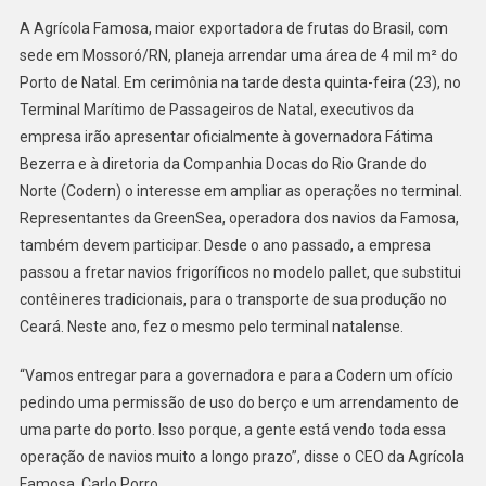
AGRÍCOLA
A Agrícola Famosa, maior exportadora de frutas do Brasil, com
FAMOSA
sede em Mossoró/RN, planeja arrendar uma área de 4 mil m² do
PLANEJA
Porto de Natal. Em cerimônia na tarde desta quinta-feira (23), no
ARRENDAR
Terminal Marítimo de Passageiros de Natal, executivos da
PORTO
DE
empresa irão apresentar oficialmente à governadora Fátima
NATAL
Bezerra e à diretoria da Companhia Docas do Rio Grande do
Norte (Codern) o interesse em ampliar as operações no terminal.
Representantes da GreenSea, operadora dos navios da Famosa,
também devem participar. Desde o ano passado, a empresa
passou a fretar navios frigoríficos no modelo pallet, que substitui
contêineres tradicionais, para o transporte de sua produção no
Ceará. Neste ano, fez o mesmo pelo terminal natalense.
“Vamos entregar para a governadora e para a Codern um ofício
pedindo uma permissão de uso do berço e um arrendamento de
uma parte do porto. Isso porque, a gente está vendo toda essa
operação de navios muito a longo prazo”, disse o CEO da Agrícola
Famosa, Carlo Porro.