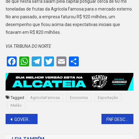
de que nesta safra saiam pela capital potiguar cerca de 60 mil
toneladas de frutas da Agrícola Famosa para o mercado externo.
No ano passado, a empresa faturou R$ 920 milhões, um
desempenho que ficou acima das expectativas iniciais que
ficavam em R$ 820 milhões.
VIA TRIBUNA DO NORTE
Facebook
WhatsApp
Telegram
Twitter
Email
Share
Tagged
AgrícolaFamosa
Economia
Exportação
Melão
Navegação
GOVERNADORA INAUGURA QUARTEL DO CORPO DE BOMBEIROS EM APODI
FNF DESCLASSIFICA MEC E DECLARA O BARAÚNAS COMO CAMPEÃO DA SEGUNDONA
de