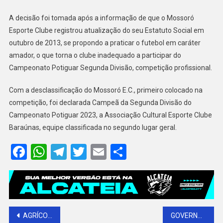
O
A decisão foi tomada após a informação de que o Mossoró
BARAÚNAS
COMO
Esporte Clube registrou atualização do seu Estatuto Social em
CAMPEÃO
outubro de 2013, se propondo a praticar o futebol em caráter
DA
amador, o que torna o clube inadequado a participar do
SEGUNDONA
Campeonato Potiguar Segunda Divisão, competição profissional.
Com a desclassificação do Mossoró E.C., primeiro colocado na
competição, foi declarada Campeã da Segunda Divisão do
Campeonato Potiguar 2023, a Associação Cultural Esporte Clube
Baraúnas, equipe classificada no segundo lugar geral.
Facebook
WhatsApp
Telegram
Twitter
Email
Share
Navegação
AGRÍCOLA FAMOSA PLANEJA ARRENDAR PORTO DE NATAL
GOVERNADORA PARTICIPA DE SOLENIDADE COM AGRÍCOLA FAMOSA PARA ARRENDAR PORTO DE NATAL