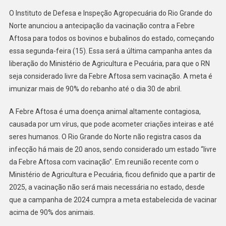
IDIARN
O Instituto de Defesa e Inspeção Agropecuária do Rio Grande do
ANTECIPA
Norte anunciou a antecipação da vacinação contra a Febre
VACINAÇÃO
Aftosa para todos os bovinos e bubalinos do estado, começando
CONTRA
essa segunda-feira (15). Essa será a última campanha antes da
FEBRE
AFTOSA
liberação do Ministério de Agricultura e Pecuária, para que o RN
seja considerado livre da Febre Aftosa sem vacinação. A meta é
imunizar mais de 90% do rebanho até o dia 30 de abril.
A Febre Aftosa é uma doença animal altamente contagiosa,
causada por um vírus, que pode acometer criações inteiras e até
seres humanos. O Rio Grande do Norte não registra casos da
infecção há mais de 20 anos, sendo considerado um estado “livre
da Febre Aftosa com vacinação”. Em reunião recente com o
Ministério de Agricultura e Pecuária, ficou definido que a partir de
2025, a vacinação não será mais necessária no estado, desde
que a campanha de 2024 cumpra a meta estabelecida de vacinar
acima de 90% dos animais.