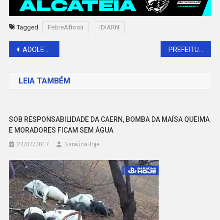
Tagged
FebreAftosa
IDIARN
Navegação
ADOLESCENTE MORRE EM ACIDENTE DE TRÂNSITO NA RN015
PREFEITURA DE BARAÚNA ENTREGA MAIS UMA ESCOLA REVITALIZADA E CLIMATIZADA
de
LEIA TAMBÉM
Post
SOB RESPONSABILIDADE DA CAERN, BOMBA DA MAÍSA QUEIMA
E MORADORES FICAM SEM ÁGUA
24/07/2017
BaraúnaHoje