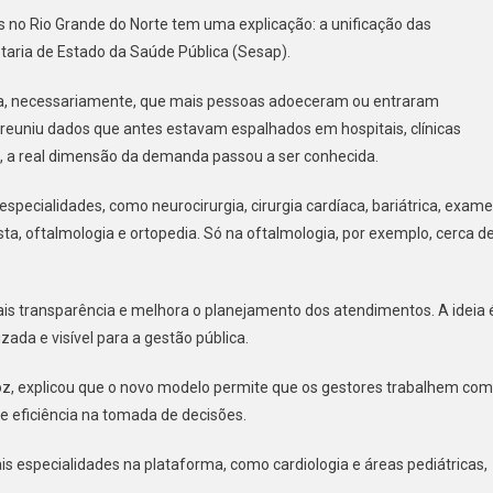
 no Rio Grande do Norte tem uma explicação: a unificação das
aria de Estado da Saúde Pública (Sesap).
LIZOU
S
fica, necessariamente, que mais pessoas adoeceram ou entraram
reuniu dados que antes estavam espalhados em hospitais, clínicas
o, a real dimensão da demanda passou a ser conhecida.
URGIAS
specialidades, como neurocirurgia, cirurgia cardíaca, bariátrica, exam
TIVAS
a, oftalmologia e ortopedia. Só na oftalmologia, por exemplo, cerca d
E
S
is transparência e melhora o planejamento dos atendimentos. A ideia 
ada e visível para a gestão pública.
roz, explicou que o novo modelo permite que os gestores trabalhem com
 e eficiência na tomada de decisões.
 especialidades na plataforma, como cardiologia e áreas pediátricas,