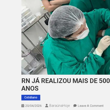
RN JÁ REALIZOU MAIS DE 500
ANOS
Cotidiano
BaraúnaHoje
On
20/04/2026
Leave A Comment