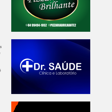
es
e
é