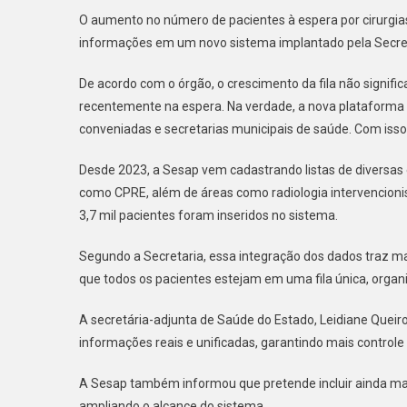
RN
O aumento no número de pacientes à espera por cirurgias
JÁ
informações em um novo sistema implantado pela Secret
REA
MAI
De acordo com o órgão, o crescimento da fila não signi
DE
recentemente na espera. Na verdade, a nova plataforma 
500
conveniadas e secretarias municipais de saúde. Com iss
MIL
CIR
Desde 2023, a Sesap vem cadastrando listas de diversas e
ELE
como CPRE, além de áreas como radiologia intervencionist
EM
SET
3,7 mil pacientes foram inseridos no sistema.
ANO
Segundo a Secretaria, essa integração dos dados traz ma
que todos os pacientes estejam em uma fila única, organiz
A secretária-adjunta de Saúde do Estado, Leidiane Quei
informações reais e unificadas, garantindo mais controle
A Sesap também informou que pretende incluir ainda mais
ampliando o alcance do sistema.