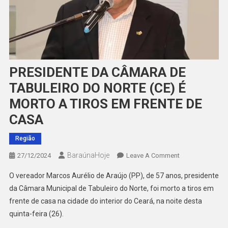
PRESIDENTE DA CÂMARA DE
TABULEIRO DO NORTE (CE) É
MORTO A TIROS EM FRENTE DE
CASA
Região
BaraúnaHoje
On
27/12/2024
Leave A Comment
PRESIDENTE
O vereador Marcos Aurélio de Araújo (PP), de 57 anos, presidente
DA
da Câmara Municipal de Tabuleiro do Norte, foi morto a tiros em
CÂMARA
frente de casa na cidade do interior do Ceará, na noite desta
DE
quinta-feira (26).
TABULEIRO
DO