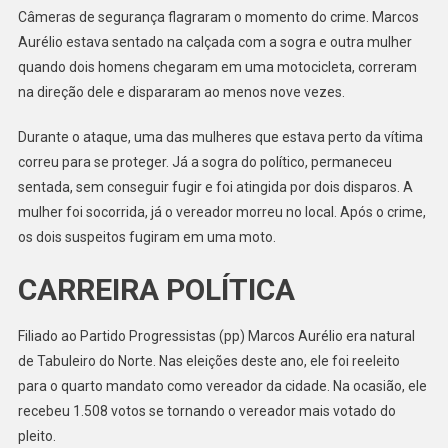
Câmeras de segurança flagraram o momento do crime. Marcos
NORTE
(CE)
Aurélio estava sentado na calçada com a sogra e outra mulher
É
quando dois homens chegaram em uma motocicleta, correram
MORTO
na direção dele e dispararam ao menos nove vezes.
A
TIROS
Durante o ataque, uma das mulheres que estava perto da vítima
EM
correu para se proteger. Já a sogra do político, permaneceu
FRENTE
sentada, sem conseguir fugir e foi atingida por dois disparos. A
DE
mulher foi socorrida, já o vereador morreu no local. Após o crime,
CASA
os dois suspeitos fugiram em uma moto.
CARREIRA POLÍTICA
Filiado ao Partido Progressistas (pp) Marcos Aurélio era natural
de Tabuleiro do Norte. Nas eleições deste ano, ele foi reeleito
para o quarto mandato como vereador da cidade. Na ocasião, ele
recebeu 1.508 votos se tornando o vereador mais votado do
pleito.