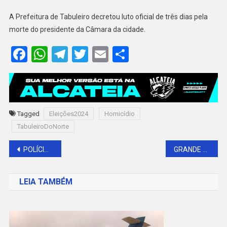
A Prefeitura de Tabuleiro decretou luto oficial de três dias pela
morte do presidente da Câmara da cidade.
Facebook
WhatsApp
Telegram
Twitter
Email
Share
Tagged
Eleições2024
Homicídio
TabuleiroDoNorte
Navegação
POLÍCIA MILITAR DE BARAÚNA APREENDE CASAL COM DROGAS NA RUA DA VARA
GRANDE REFORMA E RECONHECIMENTO DOS PARES E SERVIDORES CREDIBILIZA O TRABALHO DE FABRÍCIO A FRENTE DO LEGISLATIVO
de
LEIA TAMBÉM
Post