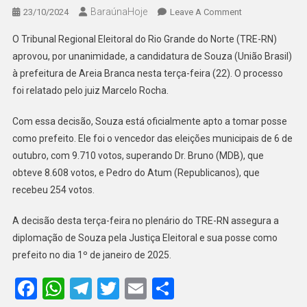
BaraúnaHoje
On
23/10/2024
Leave A Comment
JUSTIÇA
O Tribunal Regional Eleitoral do Rio Grande do Norte (TRE-RN)
ELEITORAL
aprovou, por unanimidade, a candidatura de Souza (União Brasil)
GARANTE
à prefeitura de Areia Branca nesta terça-feira (22). O processo
DIPLOMAÇÃO
foi relatado pelo juiz Marcelo Rocha.
DE
SOUZA
Com essa decisão, Souza está oficialmente apto a tomar posse
COMO
PREFEITO
como prefeito. Ele foi o vencedor das eleições municipais de 6 de
DE
outubro, com 9.710 votos, superando Dr. Bruno (MDB), que
AREIA
obteve 8.608 votos, e Pedro do Atum (Republicanos), que
BRANCA
recebeu 254 votos.
A decisão desta terça-feira no plenário do TRE-RN assegura a
diplomação de Souza pela Justiça Eleitoral e sua posse como
prefeito no dia 1º de janeiro de 2025.
Facebook
WhatsApp
Telegram
Twitter
Email
Share