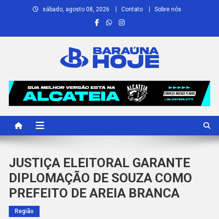
Skip
sábado, agosto 08, 2026
Contato
Sobre nós
to
content
Baraúna Hoje
Notícias de Baraúna e região!
JUSTIÇA ELEITORAL GARANTE
DIPLOMAÇÃO DE SOUZA COMO
PREFEITO DE AREIA BRANCA
Região