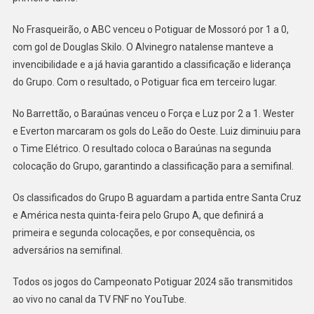
BARAÚNAS
SE
No Frasqueirão, o ABC venceu o Potiguar de Mossoró por 1 a 0,
CLASSIFICA
com gol de Douglas Skilo. O Alvinegro natalense manteve a
PARA
invencibilidade e a já havia garantido a classificação e liderança
SEMIFINAL
do Grupo. Com o resultado, o Potiguar fica em terceiro lugar.
NO
CAMPEONATO
No Barrettão, o Baraúnas venceu o Força e Luz por 2 a 1. Wester
POTIGUAR
e Everton marcaram os gols do Leão do Oeste. Luiz diminuiu para
o Time Elétrico. O resultado coloca o Baraúnas na segunda
colocação do Grupo, garantindo a classificação para a semifinal.
Os classificados do Grupo B aguardam a partida entre Santa Cruz
e América nesta quinta-feira pelo Grupo A, que definirá a
primeira e segunda colocações, e por consequência, os
adversários na semifinal.
Todos os jogos do Campeonato Potiguar 2024 são transmitidos
ao vivo no canal da TV FNF no YouTube.