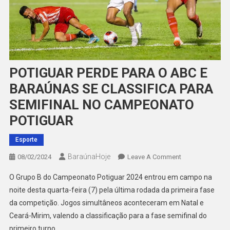
POTIGUAR PERDE PARA O ABC E
BARAÚNAS SE CLASSIFICA PARA
SEMIFINAL NO CAMPEONATO
POTIGUAR
Esporte
BaraúnaHoje
On
08/02/2024
Leave A Comment
POTIGUAR
O Grupo B do Campeonato Potiguar 2024 entrou em campo na
PERDE
noite desta quarta-feira (7) pela última rodada da primeira fase
PARA
da competição. Jogos simultâneos aconteceram em Natal e
O
Ceará-Mirim, valendo a classificação para a fase semifinal do
ABC
E
primeiro turno.