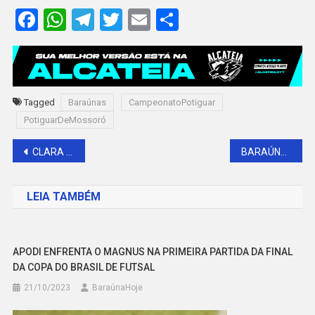
Facebook
WhatsApp
Telegram
Twitter
Email
Share
Tagged
Baraúnas
CampeonatoPotiguar
PotiguarDeMossoró
Navegação
CLARA SOBRAL E RENATA FALCÃO PUXAM PRÉVIA DE CARNAVAL EM BARAÚNA
BARAÚNA REGISTRA PRIMEIRO CRIME DE HOMICÍDIO EM 2024
de
LEIA TAMBÉM
Post
APODI ENFRENTA O MAGNUS NA PRIMEIRA PARTIDA DA FINAL
DA COPA DO BRASIL DE FUTSAL
21/10/2023
BaraúnaHoje