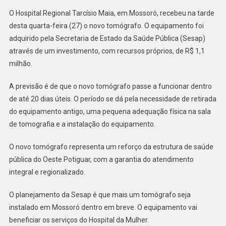
HOSPITAL
O Hospital Regional Tarcísio Maia, em Mossoró, recebeu na tarde
REGIONAL
desta quarta-feira (27) o novo tomógrafo. O equipamento foi
TARCÍSIO
adquirido pela Secretaria de Estado da Saúde Pública (Sesap)
MAIA
através de um investimento, com recursos próprios, de R$ 1,1
RECEBE
NOVO
milhão.
TOMÓGRAFO
A previsão é de que o novo tomógrafo passe a funcionar dentro
de até 20 dias úteis. O período se dá pela necessidade de retirada
do equipamento antigo, uma pequena adequação física na sala
de tomografia e a instalação do equipamento.
O novo tomógrafo representa um reforço da estrutura de saúde
pública do Oeste Potiguar, com a garantia do atendimento
integral e regionalizado.
O planejamento da Sesap é que mais um tomógrafo seja
instalado em Mossoró dentro em breve. O equipamento vai
beneficiar os serviços do Hospital da Mulher.