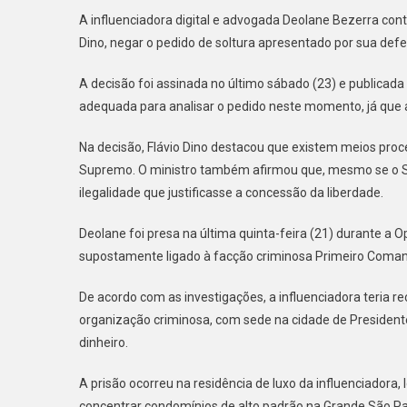
FLÁ
A influenciadora digital e advogada Deolane Bezerra cont
DIN
Dino, negar o pedido de soltura apresentado por sua defe
REJE
HAB
A decisão foi assinada no último sábado (23) e publicada
COR
adequada para analisar o pedido neste momento, já que a
E
MAN
Na decisão, Flávio Dino destacou que existem meios proc
DEO
Supremo. O ministro também afirmou que, mesmo se o ST
PRE
ilegalidade que justificasse a concessão da liberdade.
Deolane foi presa na última quinta-feira (21) durante a
supostamente ligado à facção criminosa Primeiro Coman
De acordo com as investigações, a influenciadora teria r
organização criminosa, com sede na cidade de Presiden
dinheiro.
A prisão ocorreu na residência de luxo da influenciadora, 
concentrar condomínios de alto padrão na Grande São Pa