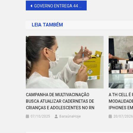
Navegação
GOVERNO ENTREGA 44 VIATURAS BLINDADAS PARA REFORÇO DA SEGURANÇA NO RN
de
LEIA TAMBÉM
Post
CAMPANHA DE MULTIVACINAÇÃO
A TH CELL É
BUSCA ATUALIZAR CADERNETAS DE
MODALIDADE
CRIANÇAS E ADOLESCENTES NO RN
IPHONES E
07/10/2025
BaraúnaHoje
20/07/2026