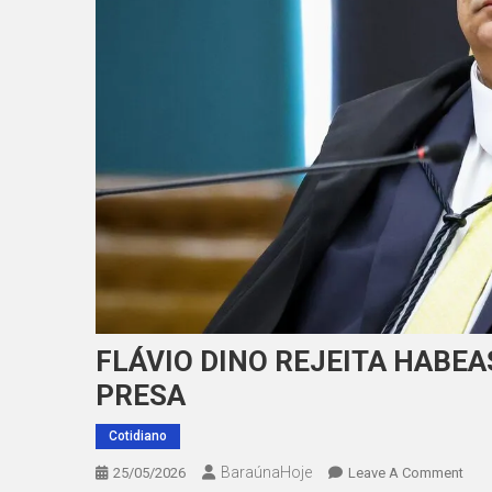
FLÁVIO DINO REJEITA HABE
PRESA
Cotidiano
BaraúnaHoje
On
25/05/2026
Leave A Comment