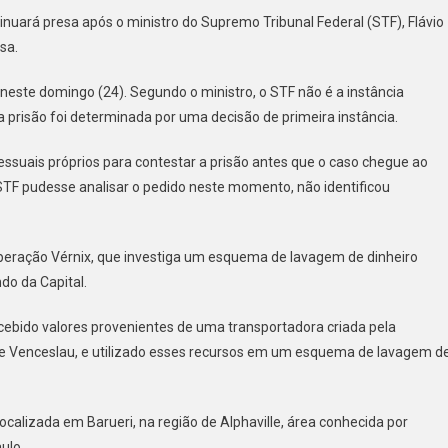
VIO
inuará presa após o ministro do Supremo Tribunal Federal (STF), Flávio
O
sa.
ITA
EAS
 neste domingo (24). Segundo o ministro, o STF não é a instância
PUS
 prisão foi determinada por uma decisão de primeira instância.
TÉM
essuais próprios para contestar a prisão antes que o caso chegue ao
LANE
F pudesse analisar o pedido neste momento, não identificou
SA
 Operação Vérnix, que investiga um esquema de lavagem de dinheiro
do da Capital.
ecebido valores provenientes de uma transportadora criada pela
te Venceslau, e utilizado esses recursos em um esquema de lavagem d
localizada em Barueri, na região de Alphaville, área conhecida por
ulo.