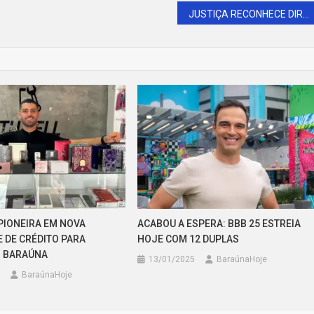
JUSTIÇA RECONHECE DIREITO DE AGENTES DE SAÚDE E ENDEMIAS EM AÇÕES CONTRA MUNICÍPIO DE ANGICOS/RN
 PIONEIRA EM NOVA
ACABOU A ESPERA: BBB 25 ESTREIA
 DE CRÉDITO PARA
HOJE COM 12 DUPLAS
M BARAÚNA
13/01/2025
BaraúnaHoje
BaraúnaHoje