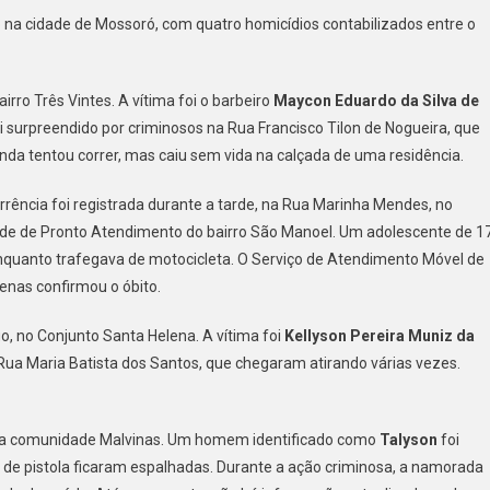
AL
o na cidade de Mossoró, com quatro homicídios contabilizados entre o
ANA
LENTO
irro Três Vintes. A vítima foi o barbeiro
Maycon Eduardo da Silva de
XA
oi surpreendido por criminosos na Rua Francisco Tilon de Nogueira, que
TRO
da tentou correr, mas caiu sem vida na calçada de uma residência.
TOS
rrência foi registrada durante a tarde, na Rua Marinha Mendes, no
SORÓ
de de Pronto Atendimento do bairro São Manoel. Um adolescente de 1
 enquanto trafegava de motocicleta. O Serviço de Atendimento Móvel de
enas confirmou o óbito.
, no Conjunto Santa Helena. A vítima foi
Kellyson Pereira Muniz da
a Rua Maria Batista dos Santos, que chegaram atirando várias vezes.
, na comunidade Malvinas. Um homem identificado como
Talyson
foi
s de pistola ficaram espalhadas. Durante a ação criminosa, a namorada