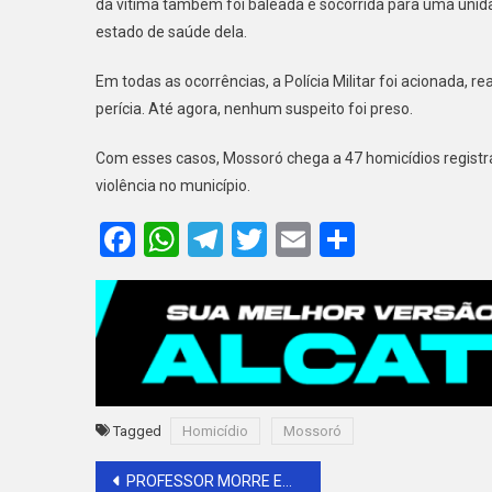
da vítima também foi baleada e socorrida para uma unid
estado de saúde dela.
Em todas as ocorrências, a Polícia Militar foi acionada, 
perícia. Até agora, nenhum suspeito foi preso.
Com esses casos, Mossoró chega a 47 homicídios regist
violência no município.
Facebook
WhatsApp
Telegram
Twitter
Email
Share
Tagged
Homicídio
Mossoró
Navegação
PROFESSOR MORRE EM GRAVE ACIDENTE NA RN-117 EM GOVERNADOR DIX-SEPT ROSADO