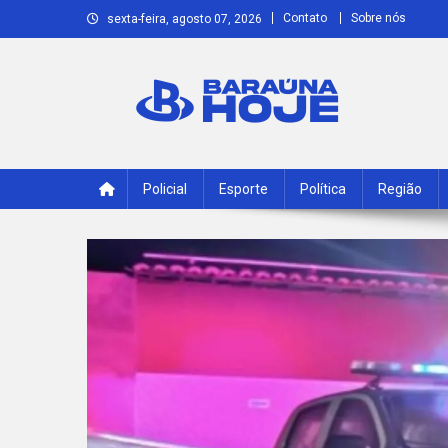
Skip
Contato
Sobre nós
sexta-feira, agosto 07, 2026
to
content
Baraúna Hoje
Notícias de Baraúna e região!
Policial
Esporte
Política
Região