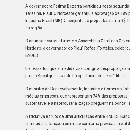
CON
A governadora Fátima Bezerra participou nesta segunda-
NOR
Teresina, Piauí. O Nordeste garantiu a aprovação de 189
ANU
Indústria Brasil (NIB). O conjunto de propostas soma R$ 
R$
da região.
113
BIL
O anúncio ocorreu durante a Assembleia Geral dos Govern
EM
PRO
Nordeste e governador do Piauí, Rafael Fonteles, celebro
DA
BNDES.
NOV
IND
Ele ressaltou que a medida visa corrigir a desproporção 
BRA
para o Brasil que, quando há oportunidade de crédito, a
O ministro do Desenvolvimento, Indústria e Comércio Exte
médias empresas, que representam 74% das propostas.
sustentável e a neoindustrialização cheguem na ponta”, a
A iniciativa é fruto de uma articulação entre BNDES, Ban
chamada foi lançada em maio com uma previsão inicial 