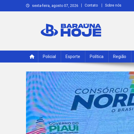
Skip
Contato
Sobre nós
sexta-feira, agosto 07, 2026
to
content
Baraúna Hoje
Notícias de Baraúna e região!
Policial
Esporte
Política
Região