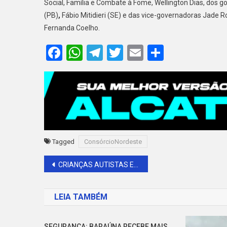
Social, Família e Combate à Fome, Wellington Dias, dos
(PB)
,
Fábio Mitidieri (SE) e das vice-governadoras Jade Ro
Fernanda Coelho.
Facebook
WhatsApp
Telegram
Twitter
Email
Share
Tagged
ConsórcioNordeste
Navegação
CRIANÇAS AUTISTAS EM BARAÚNA SOFREM COM FALTA DE MEDICAMENTOS
de
LEIA TAMBÉM
Post
SEGURANÇA: BARAÚNA RECEBE MAIS