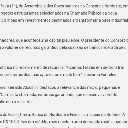
SÓRCIO
feira (1º), da Assembleia dos Governadores do Consórcio Nordeste, e
DESTE
 projetos estruturantes selecionados na Chamada Pública da Nova
NCIA
113 bilhões em investimentos destinados a transformar a base industrial
HÕES
adores, que aconteceu na capital piauiense. O presidente do Consórci
JETOS
u o volume de recursos garantido pela coalizão de bancos liderada pelo
A
ÚSTRIA
histórica no recebimento de recursos. “Ficamos felizes em demonstrar
SIL
s empresas nordestinas aproveitam muito bem”, declarou Fonteles.
rior, Geraldo Alckmin, destacou a relevância das micro, pequenas e
 “Com esta chamada, estamos garantindo que o desenvolvimento
firmou o ministro.
co do Brasil, Caixa, Banco do Nordeste e Finep, com apoio da Sudene. A
de R$ 10 bilhões em crédito, mas recebeu uma demanda muito superior.