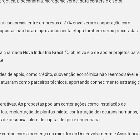
rgética, bioeconomia, hidrogênio verde, data centers e o setor
 por consórcios entre empresas e 77% envolveram cooperação com
s propostas não foram aprovadas nesta etapa também serão procuradas
hamada Nova Indústria Brasil. “O objetivo é o de apoiar projetos para
se.
dades de apoio, como crédito, subvenção econômica não reembolsável e
te atuaram como parceiros técnicos, aportando conhecimento estratégi
erativas. As propostas podiam conter ações como instalação de
ntos, implantação de plantas-piloto, contratação de recursos humanos,
de pesquisa, além de capital de giro e engenharia.
 contou com a presença do ministro do Desenvolvimento e Assistência