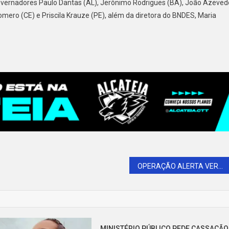
 governadores Paulo Dantas (AL), Jerônimo Rodrigues (BA), João Azeved
mero (CE) e ⁠Priscila Krauze (PE), além da diretora do BNDES, Maria
OPERAÇÃO ALERTA VERMELHO: RN REGISTRA 67 MORTES POR AFOGAMENTO E BOMBEIROS REFORÇAM AÇÕES PREVENTIVAS
MINISTÉRIO PÚBLICO PEDE CASSAÇÃO