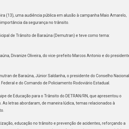
ARA
eira (13), uma audiência pública em alusão à campanha Maio Amarelo,
importância da segurança no trânsito.
AÚNA
LIZA
ipal de Trânsito de Baraúna (Demutran) e teve como tema:
IÊNCIA
LICA
A
aúna, Divanize Oliveira, do vice-prefeito Marcos Antonio e do president
ATER
SCIENTIZAÇÃO
tran de Baraúna, Júnior Saldanha, o presidente do Conselho Naciona
URANÇA
ia Federal e do Comando de Policiamento Rodoviário Estadual.
NSITO
quipe de Educação para o Trânsito do DETRAN/RN, que apresentou o
 As letras abordaram, de maneira lúdica, temas relacionados à
ICÍPIO
to.
tização, educação no trânsito e prevenção de acidentes, reforçando a