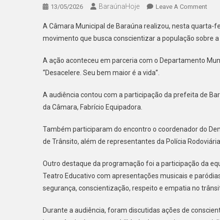
BaraúnaHoje
On
13/05/2026
Leave A Comment
CÂM
A Câmara Municipal de Baraúna realizou, nesta quarta-f
DE
movimento que busca conscientizar a população sobre a 
BAR
REA
A ação aconteceu em parceria com o Departamento Munic
AUD
“Desacelere. Seu bem maior é a vida”.
PÚB
PAR
A audiência contou com a participação da prefeita de Bar
DEB
da Câmara, Fabrício Equipadora.
CON
E
Também participaram do encontro o coordenador do Demu
SEG
de Trânsito, além de representantes da Polícia Rodoviár
NO
TRÂ
Outro destaque da programação foi a participação da e
DO
Teatro Educativo com apresentações musicais e paródias.
MUN
segurança, conscientização, respeito e empatia no trânsi
Durante a audiência, foram discutidas ações de conscien