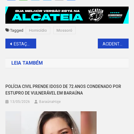
Tagged
Homicídio
Mossoró
Navegação
ESTAÇÃO NATAL ABRES FESTEJOS NATALINOS EM MOSSORÓ
ACIDENTE DE TRÂNSITO COM VÍTIMA FATAL EM BARAÚNA
de
LEIA TAMBÉM
Post
POLÍCIA CIVIL PRENDE IDOSO DE 72 ANOS CONDENADO POR
ESTUPRO DE VULNERÁVEL EM BARAÚNA
13/05/2026
BaraúnaHoje