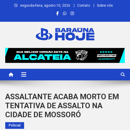
Skip
segunda-feira, agosto 10, 2026
Contato
Sobre nós
to
content
Baraúna Hoje
Notícias de Baraúna e região!
ASSALTANTE ACABA MORTO EM
TENTATIVA DE ASSALTO NA
CIDADE DE MOSSORÓ
Policial