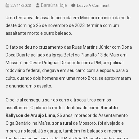
BaraúnaHoje
On
27/11/2023
Leave A Comment
ASSALTANTE
Uma tentativa de assalto ocorrida em Mossoró no início da noite
ACABA
deste domingo 26 de novembro de 2023, termina com um
MORTO
assaltante morto e outro baleado.
EM
TENTATIVA
O fato se deu no cruzamento das Ruas Martins Júnior com Dona
DE
Doca Duarte ao lado da Igreja Betel no Planalto 13 de Maio em
ASSALTO
NA
Mossoró no Oeste Potiguar. De acordo com a PM, um policial
CIDADE
rodoviário federal, chegava em seu carro com a esposa, para o
DE
culto, quando dois homens em uma moto Bros, se aproximaram
MOSSORÓ
e anunciaram o assalto.
O policial conseguiu sair do carro e trocou tiros com os
assaltantes. O piloto da moto, identificado como
Ronaldo
Rallyson de Araújo Lima
, 26 anos, morador do Assentamento
Olga Benário, na Maísa, zona rural de Mossoró, foi alvejado e
morreu no local. Já o garupa, também foi baleado e mesmo
ferido conseguiu correr até UPA do São Manoel e pedir socorro.