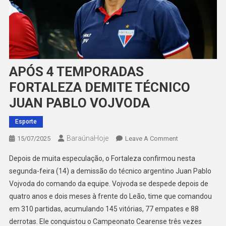
APÓS 4 TEMPORADAS
FORTALEZA DEMITE TÉCNICO
JUAN PABLO VOJVODA
Esporte
BaraúnaHoje
On
15/07/2025
Leave A Comment
APÓS
Depois de muita especulação, o Fortaleza confirmou nesta
4
segunda-feira (14) a demissão do técnico argentino Juan Pablo
TEMPORADAS
Vojvoda do comando da equipe. Vojvoda se despede depois de
FORTALEZA
quatro anos e dois meses à frente do Leão, time que comandou
DEMITE
TÉCNICO
em 310 partidas, acumulando 145 vitórias, 77 empates e 88
JUAN
derrotas. Ele conquistou o Campeonato Cearense três vezes