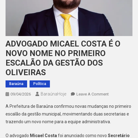
ADVOGADO MICAEL COSTA É O
NOVO NOME NO PRIMEIRO
ESCALÃO DA GESTÃO DOS
OLIVEIRAS
Baraúna
Política
BaraúnaHoje
On
09/04/2026
Leave A Comment
ADVOGADO
A Prefeitura de Baraúna confirmou novas mudanças no primeiro
MICAEL
escalão da gestão municipal, movimentando duas secretarias e
COSTA
trazendo um novo nome para a equipe administrativa.
É
O
O advogado
Micael Costa
foi anunciado como novo
Secretário
NOVO