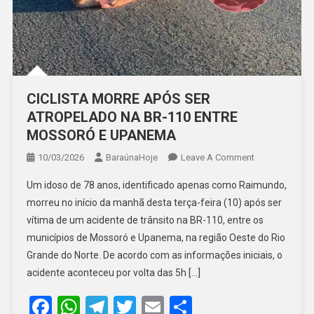
CICLISTA MORRE APÓS SER
ATROPELADO NA BR-110 ENTRE
MOSSORÓ E UPANEMA
On
10/03/2026
BaraúnaHoje
Leave A Comment
CICLISTA
Um idoso de 78 anos, identificado apenas como Raimundo,
MORRE
morreu no início da manhã desta terça-feira (10) após ser
APÓS
vítima de um acidente de trânsito na BR-110, entre os
SER
municípios de Mossoró e Upanema, na região Oeste do Rio
ATROPELADO
NA
Grande do Norte. De acordo com as informações iniciais, o
BR-
acidente aconteceu por volta das 5h […]
110
Facebook
WhatsApp
Telegram
Twitter
Email
Share
ENTRE