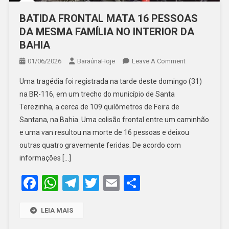
BATIDA FRONTAL MATA 16 PESSOAS
DA MESMA FAMÍLIA NO INTERIOR DA
BAHIA
On
01/06/2026
BaraúnaHoje
Leave A Comment
BATIDA
Uma tragédia foi registrada na tarde deste domingo (31)
FRONTAL
na BR-116, em um trecho do município de Santa
MATA
Terezinha, a cerca de 109 quilômetros de Feira de
16
Santana, na Bahia. Uma colisão frontal entre um caminhão
PESSOAS
DA
e uma van resultou na morte de 16 pessoas e deixou
MESMA
outras quatro gravemente feridas. De acordo com
FAMÍLIA
informações […]
NO
Facebook
WhatsApp
Telegram
Twitter
Email
Share
INTERIOR
DA
BAHIA
LEIA MAIS