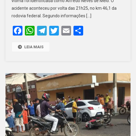
vítima foi identificada como Alfredo Neves de Melo. O
ATROPELADO
NA
acidente aconteceu por volta das 21h25, no km 46,1 da
BR110
rodovia federal. Segundo informações […]
EM
Facebook
WhatsApp
Telegram
Twitter
Email
Share
MOSSORÓ
LEIA MAIS