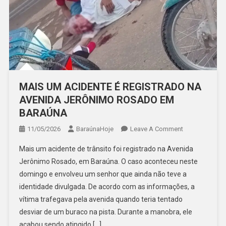
MAIS UM ACIDENTE É REGISTRADO NA
AVENIDA JERÔNIMO ROSADO EM
BARAÚNA
On
11/05/2026
BaraúnaHoje
Leave A Comment
MAIS
Mais um acidente de trânsito foi registrado na Avenida
UM
Jerônimo Rosado, em Baraúna. O caso aconteceu neste
ACIDENTE
domingo e envolveu um senhor que ainda não teve a
É
identidade divulgada. De acordo com as informações, a
REGISTRADO
NA
vítima trafegava pela avenida quando teria tentado
AVENIDA
desviar de um buraco na pista. Durante a manobra, ele
JERÔNIMO
acabou sendo atingido […]