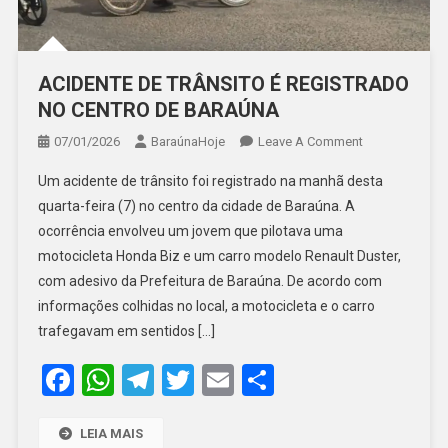
ACIDENTE DE TRÂNSITO É REGISTRADO
NO CENTRO DE BARAÚNA
On
07/01/2026
BaraúnaHoje
Leave A Comment
ACIDENTE
Um acidente de trânsito foi registrado na manhã desta
DE
quarta-feira (7) no centro da cidade de Baraúna. A
TRÂNSITO
ocorrência envolveu um jovem que pilotava uma
É
motocicleta Honda Biz e um carro modelo Renault Duster,
REGISTRADO
NO
com adesivo da Prefeitura de Baraúna. De acordo com
CENTRO
informações colhidas no local, a motocicleta e o carro
DE
trafegavam em sentidos […]
BARAÚNA
Facebook
WhatsApp
Telegram
Twitter
Email
Share
LEIA MAIS