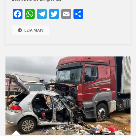
ROSADO
Facebook
WhatsApp
Telegram
Twitter
Email
Share
EM
BARAÚNA
LEIA MAIS