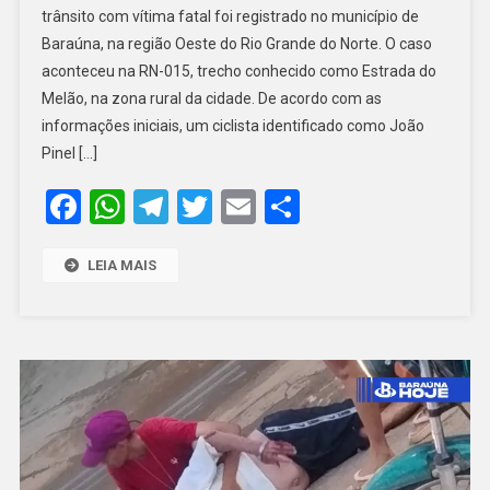
trânsito com vítima fatal foi registrado no município de
VÍTIMA
Baraúna, na região Oeste do Rio Grande do Norte. O caso
FATAL
aconteceu na RN-015, trecho conhecido como Estrada do
É
REGISTRADO
Melão, na zona rural da cidade. De acordo com as
NA
informações iniciais, um ciclista identificado como João
RN-
Pinel […]
015
Facebook
WhatsApp
Telegram
Twitter
Email
Share
EM
BARAÚNA
LEIA MAIS