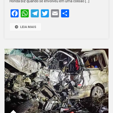
Honda Biz quando se envolveu em uma colisão […]
DE
Facebook
WhatsApp
Telegram
Twitter
Email
Share
TRÂNSITO
EM
FELIPE
LEIA MAIS
GUERRA