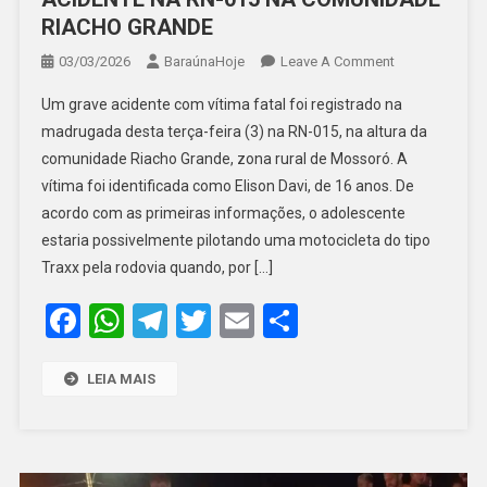
RIACHO GRANDE
On
03/03/2026
BaraúnaHoje
Leave A Comment
ADOLESCENT
Um grave acidente com vítima fatal foi registrado na
DE
madrugada desta terça-feira (3) na RN-015, na altura da
16
comunidade Riacho Grande, zona rural de Mossoró. A
ANOS
vítima foi identificada como Elison Davi, de 16 anos. De
MORRE
EM
acordo com as primeiras informações, o adolescente
ACIDENTE
estaria possivelmente pilotando uma motocicleta do tipo
NA
Traxx pela rodovia quando, por […]
RN-
Facebook
WhatsApp
Telegram
Twitter
Email
Share
015
NA
COMUNIDADE
LEIA MAIS
RIACHO
GRANDE