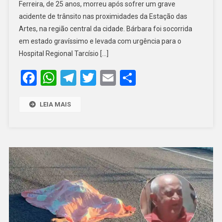
Ferreira, de 25 anos, morreu após sofrer um grave
ESTUDANTE
acidente de trânsito nas proximidades da Estação das
DE
MEDICINA
Artes, na região central da cidade. Bárbara foi socorrida
MORRE
em estado gravíssimo e levada com urgência para o
APÓS
Hospital Regional Tarcísio […]
GRAVE
Facebook
WhatsApp
Telegram
Twitter
Email
Share
ACIDENTE
DE
TRÂNSITO
LEIA MAIS