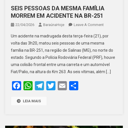
SEIS PESSOAS DA MESMA FAMÍLIA
MORREM EM ACIDENTE NA BR-251
On
22/04/2026
BaraúnaHoje
Leave A Comment
SEIS
Um acidente na madrugada desta terça-feira (21), por
PESSOAS
volta das 3h20, matou seis pessoas de uma mesma
DA
família na BR-251, na região de Salinas (MG), no norte do
MESMA
estado. Segundo a Polícia Rodoviária Federal (PRF), houve
FAMÍLIA
MORREM
uma colisão frontal entre uma carreta e um automóvel
EM
Fiat/Palio, na altura do Km 263. As seis vítimas, além […]
ACIDENTE
Facebook
WhatsApp
Telegram
Twitter
Email
Share
NA
BR-
251
LEIA MAIS