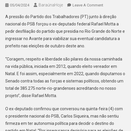
BaraúnaHoje
On
05/04/2024
Leave A Comment
SOB
A pressão do Partido dos Trabalhadores (PT) junto à direção
PRESSÃO
nacional do PSB forçou o ex-deputado federal Rafael Motta a
DO
pedir desfiliação do partido que presidia no Rio Grande do Norte e
PT
ingressar no Avante para viabilizar sua eventual candidatura a
RAFAEL
MOTTA
prefeito nas eleições de outubro deste ano.
DEIXA
PSB
“Coragem, respeito e liberdade são pilares da nossa caminhada
E
na vida pública, iniciada em 2012, quando eleito vereador em
INGRESSA
Natal. E foi assim, especialmente em 2022, quando disputamos o
NO
Senado contra todas as forças e sistemas políticos, obtendo um
AVANTE
total de 385.275 norte-rio-grandenses acreditando no nosso
projeto”, disse Rafael Motta.
O ex-deputado confirnou que conversou na quinta-feira (4) com
o presidente nacional do PSB, Carlos Siqueira, mas não sentiu
firmeza em ter autonomia política para decidir o destino do
partido em Natal: “Por insegurança decisória para as eleições de