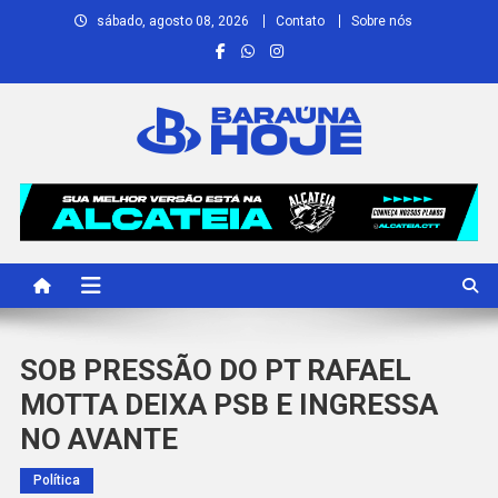
Skip
sábado, agosto 08, 2026
Contato
Sobre nós
to
content
Baraúna Hoje
Notícias de Baraúna e região!
SOB PRESSÃO DO PT RAFAEL
MOTTA DEIXA PSB E INGRESSA
NO AVANTE
Política