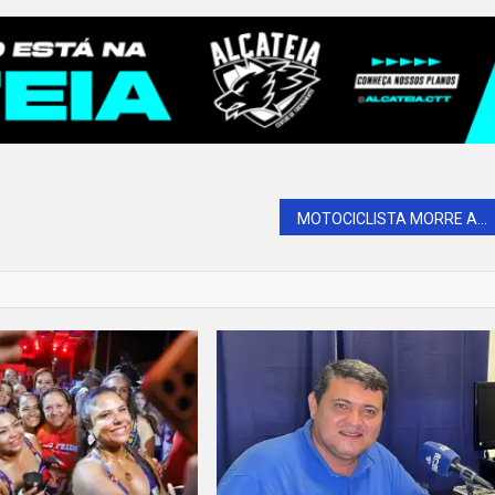
MOTOCICLISTA MORRE APÓS COLIDIR COM POSTE NA AV. PRESIDENTE DUTRA EM MOSSORÓ