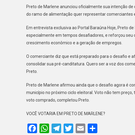
PRE
Preto de Marlene anunciou oficialmente sua intenção de d
DE
do ramo de alimentação quer representar comerciantes 
MAR
VAI
Em entrevista exclusiva ao Portal Baraúna Hoje, Preto d
DIS
especialmente em tempos desafiadores, e reforçou seu c
PRE
crescimento econômico e a geração de empregos.
DE
BAR
O comerciante diz que está preparado para o desafio e af
EM
consolidar sua pré-canditatura. Quero ser a voz dos com
202
E
Preto.
QUE
SER
Preto de Marlene afirmou ainda que o desafio agora é co
A
município no próximo ciclo eleitoral. Voto não tem preço
VOZ
voto comprado, completou Preto.
DOS
COM
VOCÊ VOTARIA EM PRETO DE MARLENE?
Facebook
WhatsApp
Telegram
Twitter
Email
Share