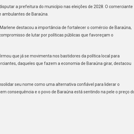
TO
isputar a prefeitura do município nas eleições de 2028. O comerciante
e ambulantes de Baraúna.
LENE
e Marlene destacou a importância de fortalecer o comércio de Baraúna,
PUTAR
ompromisso de lutar por políticas públicas que favoreçam o
FEITURA
AÚNA
irmou que já se movimenta nos bastidores da política local para
erciantes, daqueles que fazem a economia de Baraúna girar, destacou
8
R
nsolidar seu nome como uma alternativa confiável para liderar o
, tem consequência e o povo de Baraúna está sentindo na pele o preço d
ERCIANTES