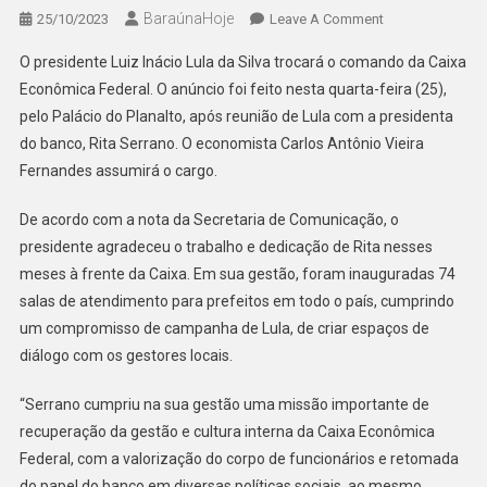
BaraúnaHoje
On
25/10/2023
Leave A Comment
PRESIDENTE
O presidente Luiz Inácio Lula da Silva trocará o comando da Caixa
LULA
Econômica Federal. O anúncio foi feito nesta quarta-feira (25),
TROCA
pelo Palácio do Planalto, após reunião de Lula com a presidenta
COMANDO
do banco, Rita Serrano. O economista Carlos Antônio Vieira
DA
CAIXA
Fernandes assumirá o cargo.
ECONÔMICA
FEDERAL
De acordo com a nota da Secretaria de Comunicação, o
presidente agradeceu o trabalho e dedicação de Rita nesses
meses à frente da Caixa. Em sua gestão, foram inauguradas 74
salas de atendimento para prefeitos em todo o país, cumprindo
um compromisso de campanha de Lula, de criar espaços de
diálogo com os gestores locais.
“Serrano cumpriu na sua gestão uma missão importante de
recuperação da gestão e cultura interna da Caixa Econômica
Federal, com a valorização do corpo de funcionários e retomada
do papel do banco em diversas políticas sociais, ao mesmo