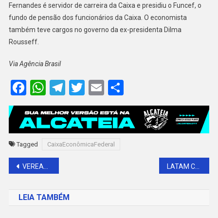
Fernandes é servidor de carreira da Caixa e presidiu o Funcef, o
fundo de pensão dos funcionários da Caixa. O economista
também teve cargos no governo da ex-presidenta Dilma
Rousseff.
Via Agência Brasil
Facebook
WhatsApp
Telegram
Twitter
Email
Share
Tagged
CaixaEconômicaFederal
Navegação
VEREADORES REPROVAM EMENDA PARA AUMENTAR DISTRIBUIÇÃO DE CNH GRATUITA EM BARAÚNA
LATAM COMEÇA VENDER BILHETES DE NOVOS VOOS PARA NATAL E MOSSORÓ
de
LEIA TAMBÉM
Post