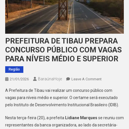
PREFEITURA DE TIBAU PREPARA
CONCURSO PÚBLICO COM VAGAS
PARA NÍVEIS MÉDIO E SUPERIOR
Região
BaraúnaHoje
On
21/01/2026
Leave A Comment
PREFEITURA
A Prefeitura de Tibau vai realizar um concurso público com
DE
vagas para níveis médio e superior. O certame será executado
TIBAU
pelo Instituto de Desenvolvimento Institucional Brasileiro (IDIB).
PREPARA
CONCURSO
Nesta terça-feira (20), a prefeita
Lidiane Marques
se reuniu com
PÚBLICO
representantes da banca organizadora, ao lado da secretária-
COM