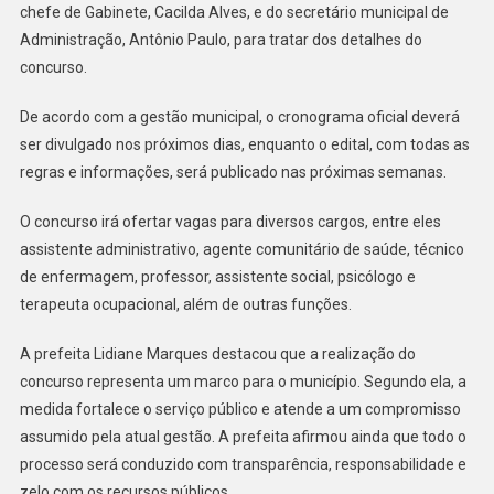
VAGAS
chefe de Gabinete, Cacilda Alves, e do secretário municipal de
PARA
Administração, Antônio Paulo, para tratar dos detalhes do
NÍVEIS
concurso.
MÉDIO
E
De acordo com a gestão municipal, o cronograma oficial deverá
SUPERIOR
ser divulgado nos próximos dias, enquanto o edital, com todas as
regras e informações, será publicado nas próximas semanas.
O concurso irá ofertar vagas para diversos cargos, entre eles
assistente administrativo, agente comunitário de saúde, técnico
de enfermagem, professor, assistente social, psicólogo e
terapeuta ocupacional, além de outras funções.
A prefeita Lidiane Marques destacou que a realização do
concurso representa um marco para o município. Segundo ela, a
medida fortalece o serviço público e atende a um compromisso
assumido pela atual gestão. A prefeita afirmou ainda que todo o
processo será conduzido com transparência, responsabilidade e
zelo com os recursos públicos.