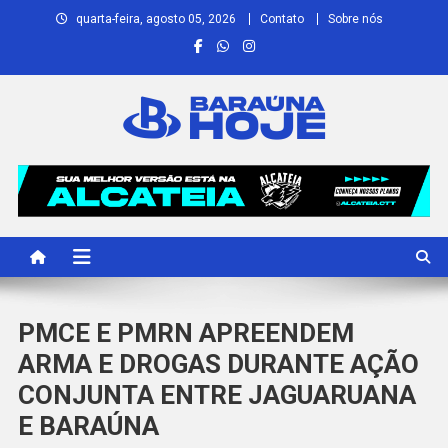
Skip
quarta-feira, agosto 05, 2026
Contato
Sobre nós
to
content
Baraúna Hoje
Notícias de Baraúna e região!
PMCE E PMRN APREENDEM
ARMA E DROGAS DURANTE AÇÃO
CONJUNTA ENTRE JAGUARUANA
E BARAÚNA