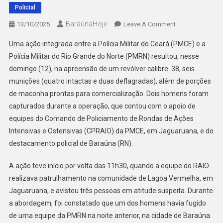
Policial
BaraúnaHoje
On
13/10/2025
Leave A Comment
PMCE
Uma ação integrada entre a Polícia Militar do Ceará (PMCE) e a
E
Polícia Militar do Rio Grande do Norte (PMRN) resultou, nesse
PMRN
domingo (12), na apreensão de um revólver calibre .38, seis
APREENDEM
munições (quatro intactas e duas deflagradas), além de porções
ARMA
E
de maconha prontas para comercialização. Dois homens foram
DROGAS
capturados durante a operação, que contou com o apoio de
DURANTE
equipes do Comando de Policiamento de Rondas de Ações
AÇÃO
Intensivas e Ostensivas (CPRAIO) da PMCE, em Jaguaruana, e do
CONJUNTA
destacamento policial de Baraúna (RN).
ENTRE
JAGUARUANA
A ação teve início por volta das 11h30, quando a equipe do RAIO
E
realizava patrulhamento na comunidade de Lagoa Vermelha, em
BARAÚNA
Jaguaruana, e avistou três pessoas em atitude suspeita. Durante
a abordagem, foi constatado que um dos homens havia fugido
de uma equipe da PMRN na noite anterior, na cidade de Baraúna.