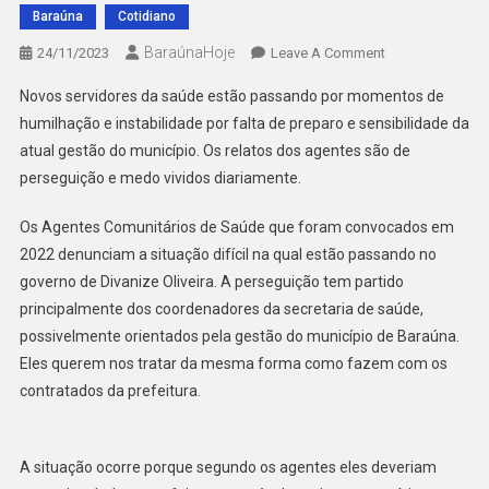
Baraúna
Cotidiano
BaraúnaHoje
On
24/11/2023
Leave A Comment
PERSEGUIÇÃO,
Novos servidores da saúde estão passando por momentos de
HUMILHAÇÃO
humilhação e instabilidade por falta de preparo e sensibilidade da
E
atual gestão do município. Os relatos dos agentes são de
MEDO:
perseguição e medo vividos diariamente.
A
ROTINA
Os Agentes Comunitários de Saúde que foram convocados em
DOS
NOVOS
2022 denunciam a situação difícil na qual estão passando no
AGENTES
governo de Divanize Oliveira. A perseguição tem partido
COMUNITÁRIOS
principalmente dos coordenadores da secretaria de saúde,
DE
possivelmente orientados pela gestão do município de Baraúna.
SAÚDE
Eles querem nos tratar da mesma forma como fazem com os
EM
contratados da prefeitura.
BARAÚNA
A situação ocorre porque segundo os agentes eles deveriam