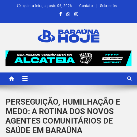
Skip
quinta-feira, agosto 06, 2026
Contato
Sobre nós
to
content
Baraúna Hoje
Notícias de Baraúna e região!
PERSEGUIÇÃO, HUMILHAÇÃO E
MEDO: A ROTINA DOS NOVOS
AGENTES COMUNITÁRIOS DE
SAÚDE EM BARAÚNA