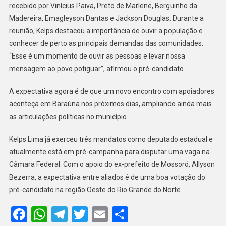
BARAÚNA
recebido por Vinícius Paiva, Preto de Marlene, Berguinho da
E
Madereira, Emagleyson Dantas e Jackson Douglas. Durante a
REFORÇA
reunião, Kelps destacou a importância de ouvir a população e
APOIO
conhecer de perto as principais demandas das comunidades.
POLÍTICO
“Esse é um momento de ouvir as pessoas e levar nossa
mensagem ao povo potiguar”, afirmou o pré-candidato.
A expectativa agora é de que um novo encontro com apoiadores
aconteça em Baraúna nos próximos dias, ampliando ainda mais
as articulações políticas no município.
Kelps Lima já exerceu três mandatos como deputado estadual e
atualmente está em pré-campanha para disputar uma vaga na
Câmara Federal. Com o apoio do ex-prefeito de Mossoró, Allyson
Bezerra, a expectativa entre aliados é de uma boa votação do
pré-candidato na região Oeste do Rio Grande do Norte.
Facebook
WhatsApp
Telegram
Twitter
Email
Share