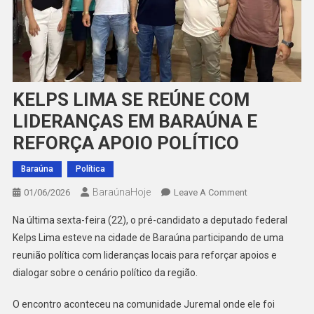
KELPS LIMA SE REÚNE COM
LIDERANÇAS EM BARAÚNA E
REFORÇA APOIO POLÍTICO
Baraúna
Política
BaraúnaHoje
On
01/06/2026
Leave A Comment
KELPS
Na última sexta-feira (22), o pré-candidato a deputado federal
LIMA
Kelps Lima esteve na cidade de Baraúna participando de uma
SE
reunião política com lideranças locais para reforçar apoios e
REÚNE
dialogar sobre o cenário político da região.
COM
LIDERANÇAS
O encontro aconteceu na comunidade Juremal onde ele foi
EM