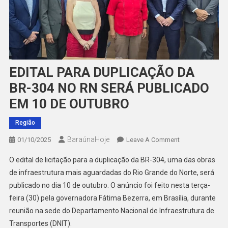
EDITAL PARA DUPLICAÇÃO DA
BR-304 NO RN SERÁ PUBLICADO
EM 10 DE OUTUBRO
Região
BaraúnaHoje
On
01/10/2025
Leave A Comment
EDITAL
O edital de licitação para a duplicação da BR-304, uma das obras
PARA
de infraestrutura mais aguardadas do Rio Grande do Norte, será
DUPLICAÇÃO
publicado no dia 10 de outubro. O anúncio foi feito nesta terça-
DA
feira (30) pela governadora Fátima Bezerra, em Brasília, durante
BR-
304
reunião na sede do Departamento Nacional de Infraestrutura de
NO
Transportes (DNIT).