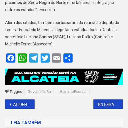
próximos de Serra Negra do Norte e fortalecerá a integração
entre os estados”, encerrou.
Além dos citados, também participaram da reunião o deputado
federal Fernando Mineiro, a deputada estadual Isolda Dantas, o
secretário Luciano Santos (SEAF), Luciana Daltro (Control) e
Michelle Ferret (Assecom).
Facebook
WhatsApp
Telegram
Twitter
Email
Share
Tagged
GovernoDoRn
GovernoFederal
Navegação
ACIDENTE COM VÍTIMA FATAL É REGISTRADO NA AVENIDA PRESIDENTE DUTRA EM MOSSORÓ
RN GERA 5,3 MIL EMPREGOS EM AGOSTO E ULTRAPASSA 15 MIL NO ACUMULADO DE 2025
de
LEIA TAMBÉM
Post