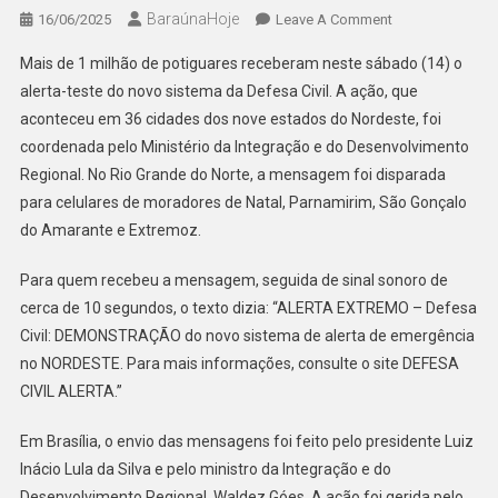
BaraúnaHoje
On
16/06/2025
Leave A Comment
DEFESA
Mais de 1 milhão de potiguares receberam neste sábado (14) o
CIVIL
alerta-teste do novo sistema da Defesa Civil. A ação, que
TESTA
aconteceu em 36 cidades dos nove estados do Nordeste, foi
NOVO
coordenada pelo Ministério da Integração e do Desenvolvimento
SISTEMA
DE
Regional. No Rio Grande do Norte, a mensagem foi disparada
ALERTA
para celulares de moradores de Natal, Parnamirim, São Gonçalo
EM
do Amarante e Extremoz.
MAIS
DE
Para quem recebeu a mensagem, seguida de sinal sonoro de
1
cerca de 10 segundos, o texto dizia: “ALERTA EXTREMO – Defesa
MILHÃO
Civil: DEMONSTRAÇÃO do novo sistema de alerta de emergência
DE
no NORDESTE. Para mais informações, consulte o site DEFESA
CELULARES
CIVIL ALERTA.”
NO
RN
Em Brasília, o envio das mensagens foi feito pelo presidente Luiz
Inácio Lula da Silva e pelo ministro da Integração e do
Desenvolvimento Regional, Waldez Góes. A ação foi gerida pelo