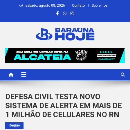
Skip
sábado, agosto 08, 2026
Contato
Sobre nós
to
content
Baraúna Hoje
Notícias de Baraúna e região!
DEFESA CIVIL TESTA NOVO
SISTEMA DE ALERTA EM MAIS DE
1 MILHÃO DE CELULARES NO RN
Região