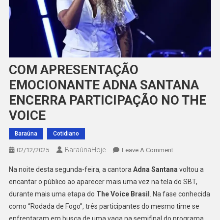
COM APRESENTAÇÃO
EMOCIONANTE ADNA SANTANA
ENCERRA PARTICIPAÇÃO NO THE
VOICE
Baraúna
Cotidiano
BaraúnaHoje
On
02/12/2025
Leave A Comment
COM
Na noite desta segunda-feira, a cantora
Adna Santana
voltou a
APRESENTAÇÃ
encantar o público ao aparecer mais uma vez na tela do SBT,
EMOCIONANTE
durante mais uma etapa do
The Voice Brasil
. Na fase conhecida
ADNA
como “Rodada de Fogo”, três participantes do mesmo time se
SANTANA
ENCERRA
enfrentaram em busca de uma vaga na semifinal do programa.