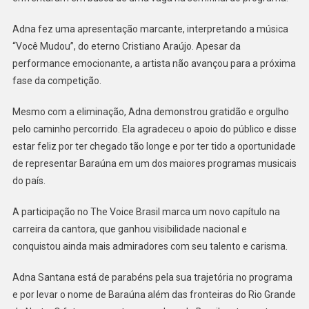
PARTICIPAÇÃO
NO
Adna fez uma apresentação marcante, interpretando a música
THE
“Você Mudou”, do eterno Cristiano Araújo. Apesar da
VOICE
performance emocionante, a artista não avançou para a próxima
fase da competição.
Mesmo com a eliminação, Adna demonstrou gratidão e orgulho
pelo caminho percorrido. Ela agradeceu o apoio do público e disse
estar feliz por ter chegado tão longe e por ter tido a oportunidade
de representar Baraúna em um dos maiores programas musicais
do país.
A participação no The Voice Brasil marca um novo capítulo na
carreira da cantora, que ganhou visibilidade nacional e
conquistou ainda mais admiradores com seu talento e carisma.
Adna Santana está de parabéns pela sua trajetória no programa
e por levar o nome de Baraúna além das fronteiras do Rio Grande