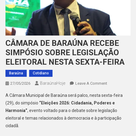
CÂMARA DE BARAÚNA RECEBE
SIMPÓSIO SOBRE LEGISLAÇÃO
ELEITORAL NESTA SEXTA-FEIRA
Baraúna
Cotidiano
BaraúnaHoje
On
27/05/2026
Leave A Comment
CÂMARA
A Câmara Municipal de Baraúna será palco, nesta sexta-feira
DE
(29), do simpósio
“Eleições 2026: Cidadania, Poderes e
BARAÚNA
Harmonia”
, evento voltado para o debate sobre legislação
RECEBE
eleitoral e temas relacionados à democracia e à participação
SIMPÓSIO
SOBRE
cidadã.
LEGISLAÇÃO