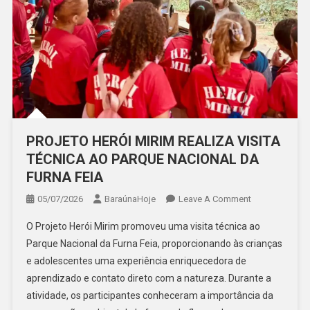
PROJETO HERÓI MIRIM REALIZA VISITA
TÉCNICA AO PARQUE NACIONAL DA
FURNA FEIA
On
05/07/2026
BaraúnaHoje
Leave A Comment
PROJETO
O Projeto Herói Mirim promoveu uma visita técnica ao
HERÓI
Parque Nacional da Furna Feia, proporcionando às crianças
MIRIM
e adolescentes uma experiência enriquecedora de
REALIZA
aprendizado e contato direto com a natureza. Durante a
VISITA
TÉCNICA
atividade, os participantes conheceram a importância da
AO