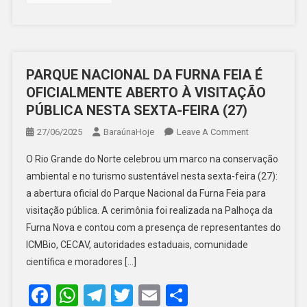
PARQUE NACIONAL DA FURNA FEIA É
OFICIALMENTE ABERTO À VISITAÇÃO
PÚBLICA NESTA SEXTA-FEIRA (27)
On
27/06/2025
BaraúnaHoje
Leave A Comment
PARQUE
O Rio Grande do Norte celebrou um marco na conservação
NACIONAL
ambiental e no turismo sustentável nesta sexta-feira (27):
DA
a abertura oficial do Parque Nacional da Furna Feia para
FURNA
visitação pública. A cerimônia foi realizada na Palhoça da
FEIA
É
Furna Nova e contou com a presença de representantes do
OFICIALMENT
ICMBio, CECAV, autoridades estaduais, comunidade
ABERTO
científica e moradores […]
À
Facebook
WhatsApp
Telegram
Twitter
Email
Share
VISITAÇÃO
PÚBLICA