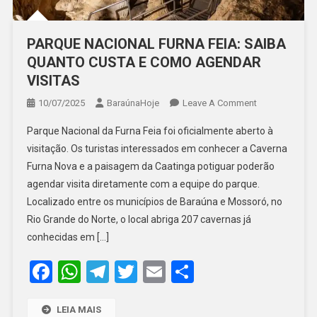
PARQUE NACIONAL FURNA FEIA: SAIBA
QUANTO CUSTA E COMO AGENDAR
VISITAS
On
10/07/2025
BaraúnaHoje
Leave A Comment
PARQUE
Parque Nacional da Furna Feia foi oficialmente aberto à
NACIONAL
visitação. Os turistas interessados em conhecer a Caverna
FURNA
Furna Nova e a paisagem da Caatinga potiguar poderão
FEIA:
agendar visita diretamente com a equipe do parque.
SAIBA
QUANTO
Localizado entre os municípios de Baraúna e Mossoró, no
CUSTA
Rio Grande do Norte, o local abriga 207 cavernas já
E
conhecidas em […]
COMO
Facebook
WhatsApp
Telegram
Twitter
Email
Share
AGENDAR
VISITAS
LEIA MAIS