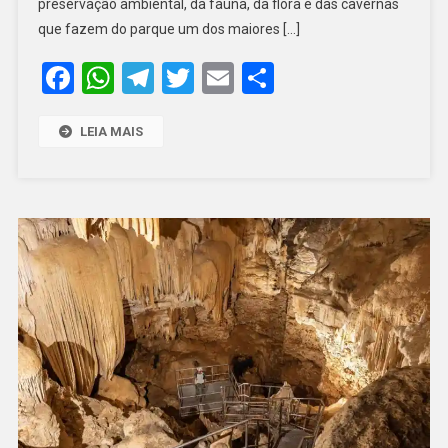
preservação ambiental, da fauna, da flora e das cavernas
PARQUE
que fazem do parque um dos maiores […]
NACIONAL
Facebook
WhatsApp
Telegram
Twitter
Email
Share
DA
FURNA
FEIA
LEIA MAIS