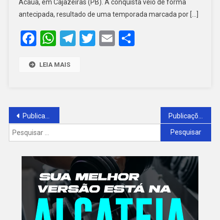
Acauã, em Cajazeiras (PB). A conquista veio de forma
VAQUEJADA
antecipada, resultado de uma temporada marcada por […]
Facebook
WhatsApp
Telegram
Twitter
Email
Share
LEIA MAIS
Navegação
Publicações mais antigas
Publicações mais novas
Pesquisar
por
por:
posts