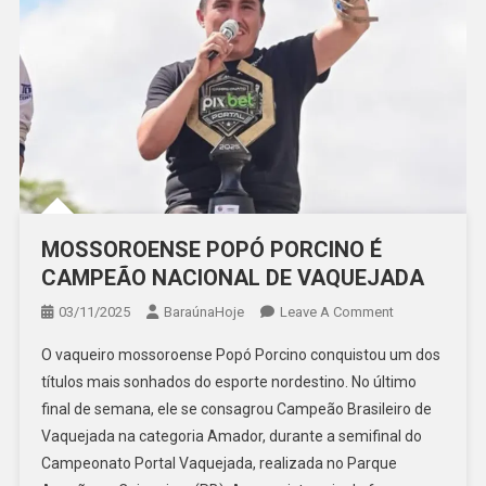
MOSSOROENSE POPÓ PORCINO É
CAMPEÃO NACIONAL DE VAQUEJADA
On
03/11/2025
BaraúnaHoje
Leave A Comment
MOSSOROENS
O vaqueiro mossoroense Popó Porcino conquistou um dos
POPÓ
títulos mais sonhados do esporte nordestino. No último
PORCINO
final de semana, ele se consagrou Campeão Brasileiro de
É
Vaquejada na categoria Amador, durante a semifinal do
CAMPEÃO
NACIONAL
Campeonato Portal Vaquejada, realizada no Parque
DE