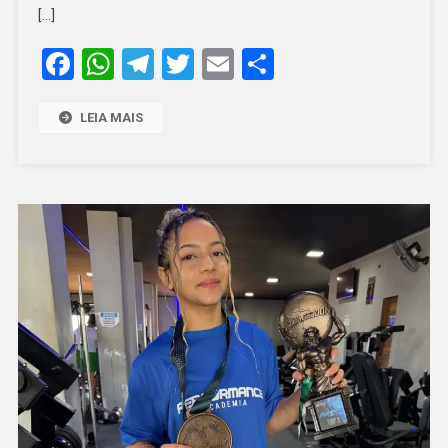
R$
[…]
20
Facebook
WhatsApp
Telegram
Twitter
Email
Share
MIL
DE
PREMIAÇÃO
LEIA MAIS
EM
SERRA
DO
MEL