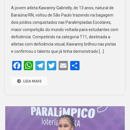
ATLETA
A jovem atleta Kawanny Gabrielly, de 13 anos, natural de
BARAUNENSE
Baraúna/RN, voltou de São Paulo trazendo na bagagem
CONQUISTA
dois pódios conquistados nas Paralimpíadas Escolares,
DOIS
maior competição do mundo voltada para estudantes com
PÓDIOS
NAS
deficiência. Competindo na categoria T11, destinada a
PARALIMPÍAD
atletas com deficiência visual, Kawanny brilhou nas pistas
ESCOLARES
e confirmou o talento que já tinha demonstrado […]
EM
Facebook
WhatsApp
Telegram
Twitter
Email
Share
SÃO
PAULO
LEIA MAIS