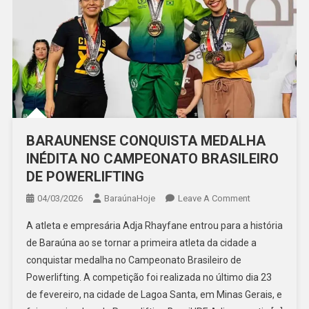
BARAUNENSE CONQUISTA MEDALHA
INÉDITA NO CAMPEONATO BRASILEIRO
DE POWERLIFTING
On
04/03/2026
BaraúnaHoje
Leave A Comment
BARAUNENSE
A atleta e empresária Adja Rhayfane entrou para a história
CONQUISTA
de Baraúna ao se tornar a primeira atleta da cidade a
MEDALHA
conquistar medalha no Campeonato Brasileiro de
INÉDITA
Powerlifting. A competição foi realizada no último dia 23
NO
CAMPEONATO
de fevereiro, na cidade de Lagoa Santa, em Minas Gerais, e
BRASILEIRO