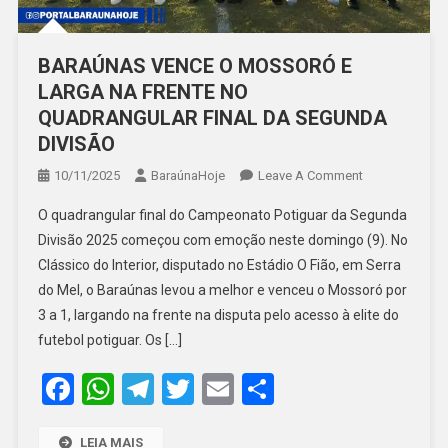
BARAÚNAS VENCE O MOSSORÓ E
LARGA NA FRENTE NO
QUADRANGULAR FINAL DA SEGUNDA
DIVISÃO
On
10/11/2025
BaraúnaHoje
Leave A Comment
BARAÚNAS
O quadrangular final do Campeonato Potiguar da Segunda
VENCE
Divisão 2025 começou com emoção neste domingo (9). No
O
Clássico do Interior, disputado no Estádio O Fião, em Serra
MOSSORÓ
do Mel, o Baraúnas levou a melhor e venceu o Mossoró por
E
LARGA
3 a 1, largando na frente na disputa pelo acesso à elite do
NA
futebol potiguar. Os […]
FRENTE
Facebook
WhatsApp
Telegram
Twitter
Email
Share
NO
QUADRANGU
FINAL
LEIA MAIS