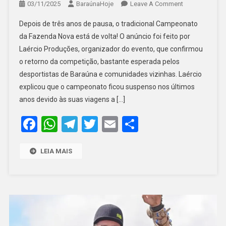
On
03/11/2025
BaraúnaHoje
Leave A Comment
LAÉRCIO
Depois de três anos de pausa, o tradicional Campeonato
PRODUÇÕES
da Fazenda Nova está de volta! O anúncio foi feito por
ANUNCIA
Laércio Produções, organizador do evento, que confirmou
O
o retorno da competição, bastante esperada pelos
RETORNO
DO
desportistas de Baraúna e comunidades vizinhas. Laércio
TRADICIONAL
explicou que o campeonato ficou suspenso nos últimos
CAMPEONATO
anos devido às suas viagens a […]
DA
Facebook
WhatsApp
Telegram
Twitter
Email
Share
FAZENDA
NOVA
LEIA MAIS