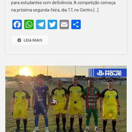
O
para estudantes com deficiência. A competição começa
RN
na próxima segunda-feira, dia 17, no Centro […]
NAS
Facebook
WhatsApp
Telegram
Twitter
Email
Share
PARALIMPÍAD
ESCOLARES
LEIA MAIS