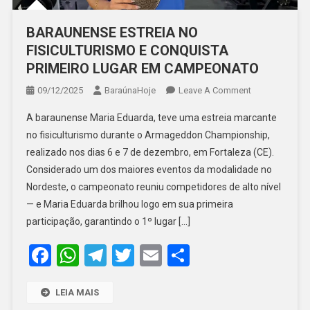
BARAUNENSE ESTREIA NO
FISICULTURISMO E CONQUISTA
PRIMEIRO LUGAR EM CAMPEONATO
On
09/12/2025
BaraúnaHoje
Leave A Comment
BARAUNENSE
A baraunense Maria Eduarda, teve uma estreia marcante
ESTREIA
no fisiculturismo durante o Armageddon Championship,
NO
realizado nos dias 6 e 7 de dezembro, em Fortaleza (CE).
FISICULTURIS
Considerado um dos maiores eventos da modalidade no
E
CONQUISTA
Nordeste, o campeonato reuniu competidores de alto nível
PRIMEIRO
— e Maria Eduarda brilhou logo em sua primeira
LUGAR
participação, garantindo o 1º lugar […]
EM
Facebook
WhatsApp
Telegram
Twitter
Email
Share
CAMPEONATO
LEIA MAIS