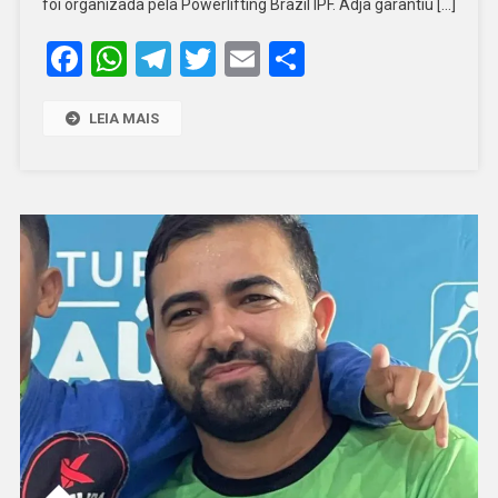
foi organizada pela Powerlifting Brazil IPF. Adja garantiu […]
DE
Facebook
WhatsApp
Telegram
Twitter
Email
Share
POWERLIFTIN
LEIA MAIS