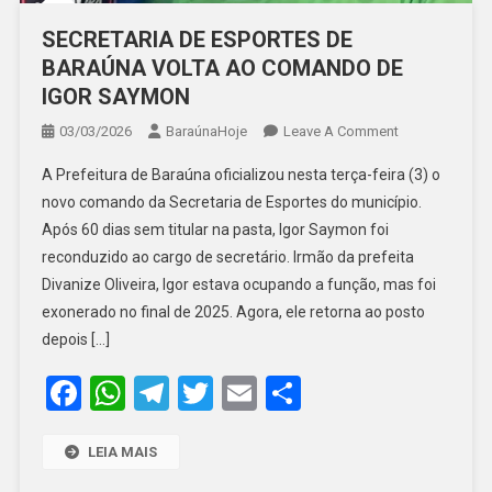
SECRETARIA DE ESPORTES DE
BARAÚNA VOLTA AO COMANDO DE
IGOR SAYMON
On
03/03/2026
BaraúnaHoje
Leave A Comment
SECRETARIA
A Prefeitura de Baraúna oficializou nesta terça-feira (3) o
DE
novo comando da Secretaria de Esportes do município.
ESPORTES
Após 60 dias sem titular na pasta, Igor Saymon foi
DE
reconduzido ao cargo de secretário. Irmão da prefeita
BARAÚNA
VOLTA
Divanize Oliveira, Igor estava ocupando a função, mas foi
AO
exonerado no final de 2025. Agora, ele retorna ao posto
COMANDO
depois […]
DE
Facebook
WhatsApp
Telegram
Twitter
Email
Share
IGOR
SAYMON
LEIA MAIS