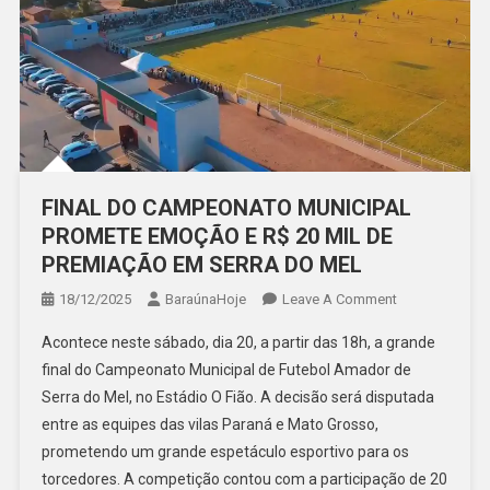
FINAL DO CAMPEONATO MUNICIPAL
PROMETE EMOÇÃO E R$ 20 MIL DE
PREMIAÇÃO EM SERRA DO MEL
On
18/12/2025
BaraúnaHoje
Leave A Comment
FINAL
Acontece neste sábado, dia 20, a partir das 18h, a grande
DO
final do Campeonato Municipal de Futebol Amador de
CAMPEONATO
Serra do Mel, no Estádio O Fião. A decisão será disputada
MUNICIPAL
entre as equipes das vilas Paraná e Mato Grosso,
PROMETE
EMOÇÃO
prometendo um grande espetáculo esportivo para os
E
torcedores. A competição contou com a participação de 20