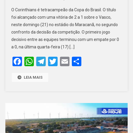
CORINTHIANS
O Corinthians é tetracampeão da Copa do Brasil. O título
VENCE
foi alcançado com uma vitória de 2 a 1 sobre o Vasco,
VASCO
neste domingo (21) no estádio do Maracanã, no segundo
E
confronto da decisão da competição. O primeiro jogo
CONQUISTA
TETRACAMPE
decisivo entre as equipes terminou com um empate por 0
DA
a 0, na última quarta-feira (17) […]
COPA
Facebook
WhatsApp
Telegram
Twitter
Email
Share
DO
BRASIL
LEIA MAIS