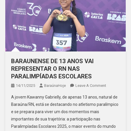
BARAUNENSE DE 13 ANOS VAI
REPRESENTAR O RN NAS
PARALIMPÍADAS ESCOLARES
On
14/11/2025
BaraúnaHoje
Leave A Comment
BARAUNENSE
A jovem Kawanny Gabrielly, de apenas 13 anos, natural de
DE
Baraúna/RN, está se destacando no atletismo paralímpico
13
e se prepara para viver um dos momentos mais
ANOS
importantes de sua trajetória: a participação nas
VAI
REPRESENTAR
Paralimpíadas Escolares 2025, o maior evento do mundo